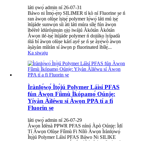
láti ọwọ́ admin ní 26-07-31
Báwo ni Ìmọ̀-ẹ̀rọ SILIMER tí kò ní Fluorine ṣe ń
ran àwọn olùṣe ìṣiṣẹ́ polymer lọ́wọ́ láti mú iṣẹ́
ìtújáde sunwọ̀n síi àti láti múra sílẹ̀ fún àwọn
ìbéèrè ìdúróṣinṣin ọjọ́ iwájú Àkótán Àkótán
Àwọn ilé-iṣẹ́ ìtújáde polymer ń dojúkọ ìyípadà
ńlá bí àwọn olùṣe kárí ayé ṣe ń ṣe àyẹ̀wò àwọn
àṣàyàn mìíràn sí àwọn p fluorinated ìbílẹ̀...
Ka siwaju
Ìrànlọ́wọ́ Ìtọ́jú Polymer Láìsí PFAS
fún Àwọn Fíìmù Ìkópamọ́ Oúnjẹ:
Yíyàn Àìléwu sí Àwọn PPA tí a fi
Fluorin ṣe
láti ọwọ́ admin ní 26-07-29
Àwọn Ìdènà PPWR PFAS nínú Àpò Oúnjẹ: Ìdí
Tí Àwọn Olùṣe Fíìmù Fi Nílò Àwọn Ìrànlọ́wọ́
Ìtọ́jú Polymer Láìsí PFAS Báwo Ni SILIKE