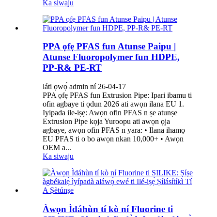
Ka siwaju
PPA ọfẹ PFAS fun Atunse Paipu |
Atunse Fluoropolymer fun HDPE,
PP-R& PE-RT
láti ọwọ́ admin ní 26-04-17
PPA ọfẹ PFAS fun Extrusion Pipe: Ipari ibamu ti
ofin agbaye ti ọdun 2026 ati awọn ilana EU 1.
Iyipada ile-iṣẹ: Awọn ofin PFAS n ṣe atunṣe
Extrusion Pipe kọja Yuroopu ati awọn ọja
agbaye, awọn ofin PFAS n yara: • Ilana ihamọ
EU PFAS ti o bo awọn nkan 10,000+ • Awọn
OEM a...
Ka siwaju
Àwọn Ìdáhùn tí kò ní Fluorine ti