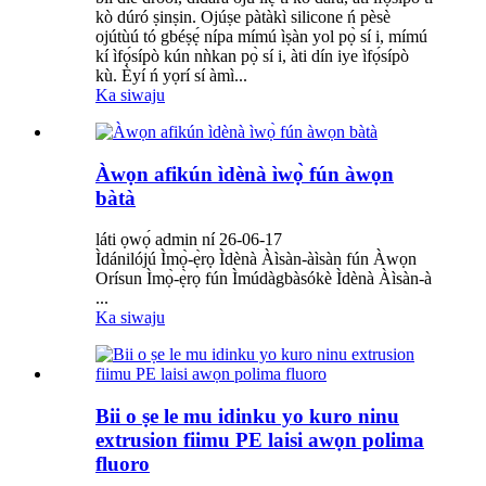
kò dúró ṣinṣin. Ojúṣe pàtàkì silicone ń pèsè
ojútùú tó gbéṣẹ́ nípa mímú ìṣàn yol pọ̀ sí i, mímú
kí ìfọ́sípò kún nǹkan pọ̀ sí i, àti dín iye ìfọ́sípò
kù. Èyí ń yọrí sí àmì...
Ka siwaju
Àwọn afikún ìdènà ìwọ̀ fún àwọn
bàtà
láti ọwọ́ admin ní 26-06-17
Ìdánilójú Ìmọ̀-ẹ̀rọ Ìdènà Àìsàn-àìsàn fún Àwọn
Orísun Ìmọ̀-ẹ̀rọ fún Ìmúdàgbàsókè Ìdènà Àìsàn-à
...
Ka siwaju
Bii o ṣe le mu idinku yo kuro ninu
extrusion fiimu PE laisi awọn polima
fluoro