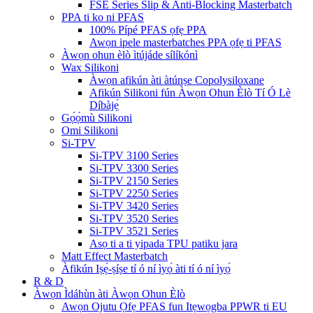
FSE Series Slip & Anti-Blocking Masterbatch
PPA ti ko ni PFAS
100% Pípé PFAS ọfẹ PPA
Awọn ipele masterbatches PPA ọfẹ ti PFAS
Àwọn ohun èlò ìtújáde sílíkónì
Wax Silikoni
Àwọn afikún àti àtúnṣe Copolysiloxane
Afikún Silikoni fún Àwọn Ohun Èlò Tí Ó Lè
Díbàjẹ́
Gọ́ọ̀mù Silikoni
Omi Silikoni
Si-TPV
Si-TPV 3100 Series
Si-TPV 3300 Series
Si-TPV 2150 Series
Si-TPV 2250 Series
Si-TPV 3420 Series
Si-TPV 3520 Series
Si-TPV 3521 Series
Asọ ti a ti yipada TPU patiku jara
Matt Effect Masterbatch
Àfikún Iṣẹ́-ṣíṣe tí ó ní ìyọ́ àti tí ó ní ìyọ́
R & D
Àwọn Ìdáhùn àti Àwọn Ohun Èlò
Awọn Ojutu Ọfẹ PFAS fun Itẹwọgba PPWR ti EU