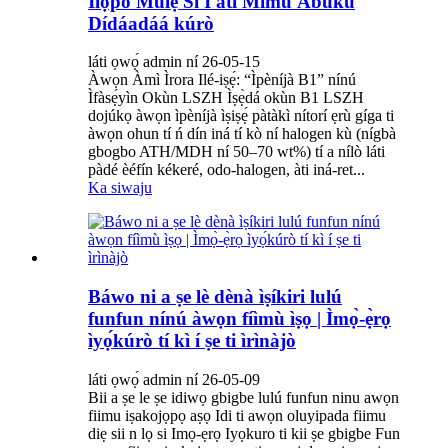
Ìlọ́po Múlẹ̀ Sí I àti Mímú Àbùkù
Dídáadáá kúrò
láti ọwọ́ admin ní 26-05-15
Àwọn Àmì Ìrora Ilé-iṣẹ́: “Ìpèníjà B1” nínú
Ìfàsẹ́yìn Okùn LSZH Ìṣẹ̀dá okùn B1 LSZH
dojúkọ àwọn ìpèníjà ìṣiṣẹ́ pàtàkì nítorí ẹrù gíga ti
àwọn ohun tí ń dín iná tí kò ní halogen kù (nígbà
gbogbo ATH/MDH ní 50–70 wt%) tí a nílò láti
pàdé èéfín kékeré, odo-halogen, àti iná-ret...
Ka siwaju
Báwo ni a ṣe lè dènà ìṣíkiri lulú
funfun nínú àwọn fíìmù ìṣọ | Ìmọ̀-ẹ̀rọ
ìyọ́kúrò tí kì í ṣe ti ìrìnàjò
láti ọwọ́ admin ní 26-05-09
Bii a ṣe le ṣe idiwọ gbigbe lulú funfun ninu awọn
fiimu iṣakojọpọ aṣọ Idi ti awọn oluyipada fiimu
diẹ sii n lọ si Imọ-ẹrọ Iyọkuro ti kii ṣe gbigbe Fun