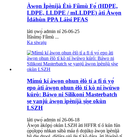
Àwọn Ìpèníjà Ètò Fíìmù Fọ́ (HDPE,
LDPE, LLDPE / mLLDPE) àti Àwọn
Ìdáhùn PPA Láìsí PFAS
láti ọwọ́ admin ní 26-06-25
Ìfàsímọ́ Fíìmù ...
Ka siwaju
Mímú kí àwọn ohun èlò tí a fi ń yọ́
epo àti àwọn ohun èlò tí kò ní ìwúwo
kúrò: Báwo ni Silikoni Masterbatch
ṣe yanjú àwọn ìpèníjà ṣíṣe okùn
LSZH
láti ọwọ́ admin ní 26-06-18
Àwọn àkópọ̀ okùn LSZH àti HFFR tí ó kún fún
ọ̀pọ̀lọpọ̀ nǹkan sábà máa ń dojúkọ àwọn ìpèníjà
bíi die drool, dídára ojú ilẹ̀ tí kò dára, àti ìfọ́sípò tí