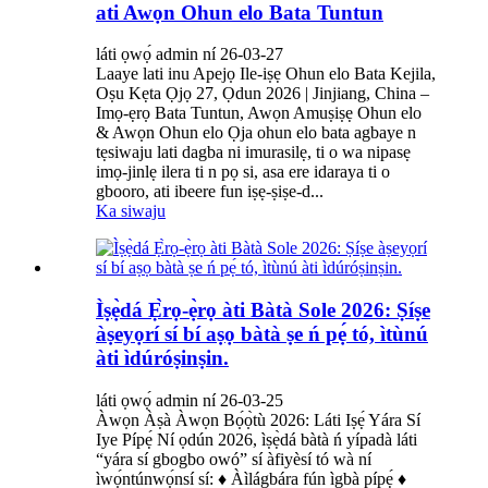
ati Awọn Ohun elo Bata Tuntun
láti ọwọ́ admin ní 26-03-27
Laaye lati inu Apejọ Ile-iṣẹ Ohun elo Bata Kejila,
Oṣu Kẹta Ọjọ 27, Ọdun 2026 | Jinjiang, China –
Imọ-ẹrọ Bata Tuntun, Awọn Amuṣiṣẹ Ohun elo
& Awọn Ohun elo Ọja ohun elo bata agbaye n
tẹsiwaju lati dagba ni imurasilẹ, ti o wa nipasẹ
imọ-jinlẹ ilera ti n pọ si, asa ere idaraya ti o
gbooro, ati ibeere fun iṣẹ-ṣiṣe-d...
Ka siwaju
Ìṣẹ̀dá Ẹ̀rọ-ẹ̀rọ àti Bàtà Sole 2026: Ṣíṣe
àṣeyọrí sí bí aṣọ bàtà ṣe ń pẹ́ tó, ìtùnú
àti ìdúróṣinṣin.
láti ọwọ́ admin ní 26-03-25
Àwọn Àṣà Àwọn Bọ́ọ̀tù 2026: Láti Iṣẹ́ Yára Sí
Iye Pípẹ́ Ní ọdún 2026, ìṣẹ̀dá bàtà ń yípadà láti
“yára sí gbogbo owó” sí àfiyèsí tó wà ní
ìwọ́ntúnwọ́nsí sí: ♦ Àìlágbára fún ìgbà pípẹ́ ♦