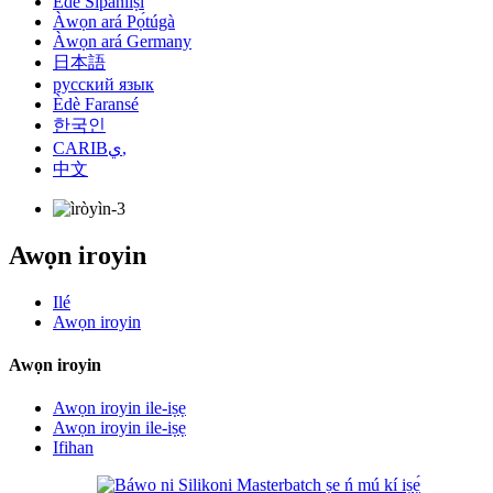
Èdè Sípáníìṣì
Àwọn ará Pọ́túgà
Àwọn ará Germany
日本語
русский язык
Èdè Faransé
한국인
CARIBي,
中文
Awọn iroyin
Ilé
Awọn iroyin
Awọn iroyin
Awọn iroyin ile-iṣẹ
Awọn iroyin ile-iṣẹ
Ifihan