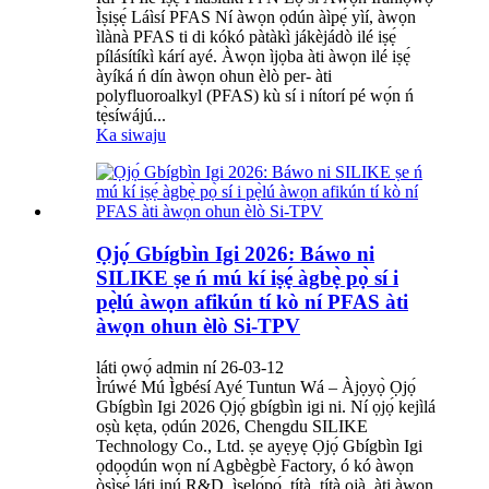
Ìṣiṣẹ́ Láìsí PFAS Ní àwọn ọdún àìpẹ́ yìí, àwọn
ìlànà PFAS ti di kókó pàtàkì jákèjádò ilé iṣẹ́
pílásítíkì kárí ayé. Àwọn ìjọba àti àwọn ilé iṣẹ́
àyíká ń dín àwọn ohun èlò per- àti
polyfluoroalkyl (PFAS) kù sí i nítorí pé wọ́n ń
tẹ̀síwájú...
Ka siwaju
Ọjọ́ Gbígbìn Igi 2026: Báwo ni
SILIKE ṣe ń mú kí iṣẹ́ àgbẹ̀ pọ̀ sí i
pẹ̀lú àwọn afikún tí kò ní PFAS àti
àwọn ohun èlò Si-TPV
láti ọwọ́ admin ní 26-03-12
Ìrúwé Mú Ìgbésí Ayé Tuntun Wá – Àjọyọ̀ Ọjọ́
Gbígbìn Igi 2026 Ọjọ́ gbígbìn igi ni. Ní ọjọ́ kejìlá
oṣù kẹta, ọdún 2026, Chengdu SILIKE
Technology Co., Ltd. ṣe ayẹyẹ Ọjọ́ Gbígbìn Igi
ọdọọdún wọn ní Agbègbè Factory, ó kó àwọn
òṣìṣẹ́ láti inú R&D, ìṣelọ́pọ́, títà, títà ọjà, àti àwọn