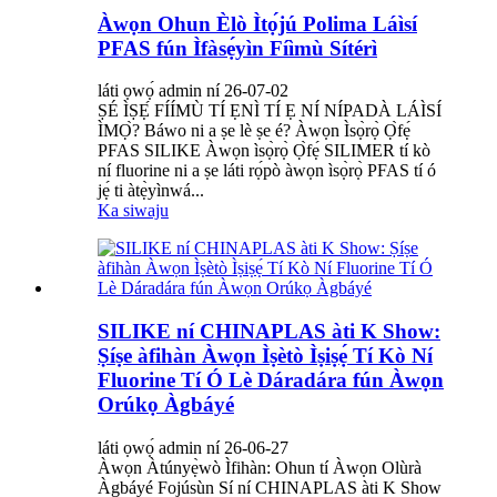
Àwọn Ohun Èlò Ìtọ́jú Polima Láìsí
PFAS fún Ìfàsẹ́yìn Fíìmù Sítérì
láti ọwọ́ admin ní 26-07-02
ṢÉ ÌṢẸ́ FÍÍMÙ TÍ ẸNÌ TÍ Ẹ NÍ NÍPADÀ LÁÌSÍ
ÌMỌ̀? Báwo ni a ṣe lè ṣe é? Àwọn Ìsọ̀rọ̀ Ọ̀fẹ́
PFAS SILIKE Àwọn ìsọ̀rọ̀ Ọ̀fẹ́ SILIMER tí kò
ní fluorine ni a ṣe láti rọ́pò àwọn ìsọ̀rọ̀ PFAS tí ó
jẹ́ ti àtẹ̀yìnwá...
Ka siwaju
SILIKE ní CHINAPLAS àti K Show:
Ṣíṣe àfihàn Àwọn Ìṣètò Ìṣiṣẹ́ Tí Kò Ní
Fluorine Tí Ó Lè Dáradára fún Àwọn
Orúkọ Àgbáyé
láti ọwọ́ admin ní 26-06-27
Àwọn Àtúnyẹ̀wò Ìfihàn: Ohun tí Àwọn Olùrà
Àgbáyé Fojúsùn Sí ní CHINAPLAS àti K Show