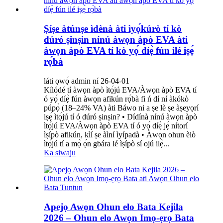
Ṣíṣe àtúnṣe ìdènà àti ìyọ́kúrò tí kò
dúró ṣinṣin nínú àwọn àpò EVA àti
àwọn àpò EVA tí kò yọ́ díẹ̀ fún ilé iṣẹ́
rọ́bà
láti ọwọ́ admin ní 26-04-01
Kílódé tí àwọn àpò ìtọ́jú EVA/Àwọn àpò EVA tí
ó yọ́ díẹ̀ fún àwọn afikún rọ́bà fi ń dí ní àkókò
púpọ̀ (18–24% VA) àti Báwo ni a ṣe lè ṣe àṣeyọrí
iṣẹ́ ìtọ́jú tí ó dúró ṣinṣin? • Dídínà nínú àwọn àpò
ìtọ́jú EVA/Àwọn àpò EVA tí ó yọ́ díẹ̀ jẹ́ nítorí
ìṣípò afikún, kìí ṣe àìní ìyípadà • Àwọn ohun èlò
ìtọ́jú tí a mọ̀ ọ́n gbára lé ìṣípò sí ojú ilẹ̀...
Ka siwaju
Apejọ Awọn Ohun elo Bata Kejila
2026 – Ohun elo Awọn Imọ-ẹrọ Bata