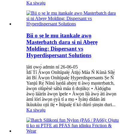
Ka siwaju
Bii o ṣe le mu itankale awọ
Masterbatch dara si ni Abẹrẹ
Molding: Dispersant vs
Hyperdispersant Solutions
láti ọwọ́ admin ní 26-06-05
Ìdí Tí Àwọn Onítúpalẹ̀ Àtijọ́ Máa Ń Kùnà Sílẹ̀
àti Bí Àwọn Onítúpalẹ̀ Hyperdispersants Ṣe Ń
Yanjú Rẹ̀ Nínú ìṣẹ̀dá abẹ́rẹ́ ti àwọ̀ masterbatch,
àwọn olùpèsè sábà máa ń dojúkọ: • Àìdọ́gba
àwọ̀ láàrín àwọn ìpele • Àwọn ìlà àwọ̀ àti àwọn
àmì lórí àwọn ẹ̀yà tí a mọ • Ìyàtọ̀ dídán àti
ìkùukùu ojú ilẹ̀ • Ìtúpalẹ̀ tí kò dúró ṣinṣin duri...
Ka siwaju