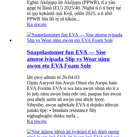
Egbin Àkójọpọ̀ àti Àkójọpọ̀ (PPWR), tí a yàn
gẹ́gẹ́ bí Ìlànà (EU) 2025/40. Nígbà tí ó ti bẹ̀rẹ̀ iṣẹ́
ní ọjọ́ kọkànlá oṣù Kejì, ọdún 2025, a ti ṣètò
PPWR fún ìlò rẹ̀ ní kíkún...
Ka siwaju
Snapelastomer fun EVA — Ṣiṣe
atunṣe iyipada Slip vs Wear ninu
awọn eto EVA Foam Sole
láti ọwọ́ admin ní 26-04-03
Ojutu Aseyori fun Awọn Ohun elo Asopo bata
EVA Foomu EVA si wa lara awọn ohun elo ti a
lo julọ ninu awọn bata ode oni, paapaa fun awọn
ọna abẹlẹ aarin ati awọn ọna abẹlẹ fẹẹrẹ.
Sibẹsibẹ, awọn agbekalẹ EVA ti dojuko idiwọn
pataki tipẹ: • Imudara resistance fifọ
nigbagbogbo dinku surfa...
Ka siwaju