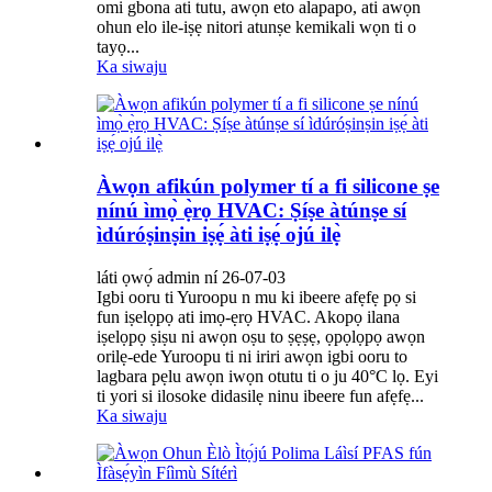
omi gbona ati tutu, awọn eto alapapo, ati awọn
ohun elo ile-iṣẹ nitori atunṣe kemikali wọn ti o
tayọ...
Ka siwaju
Àwọn afikún polymer tí a fi silicone ṣe
nínú ìmọ̀ ẹ̀rọ HVAC: Ṣíṣe àtúnṣe sí
ìdúróṣinṣin iṣẹ́ àti iṣẹ́ ojú ilẹ̀
láti ọwọ́ admin ní 26-07-03
Igbi ooru ti Yuroopu n mu ki ibeere afẹfẹ pọ si
fun iṣelọpọ ati imọ-ẹrọ HVAC. Akopọ ilana
iṣelọpọ ṣiṣu ni awọn oṣu to ṣẹṣẹ, ọpọlọpọ awọn
orilẹ-ede Yuroopu ti ni iriri awọn igbi ooru to
lagbara pẹlu awọn iwọn otutu ti o ju 40°C lọ. Eyi
ti yori si ilosoke didasilẹ ninu ibeere fun afẹfẹ...
Ka siwaju