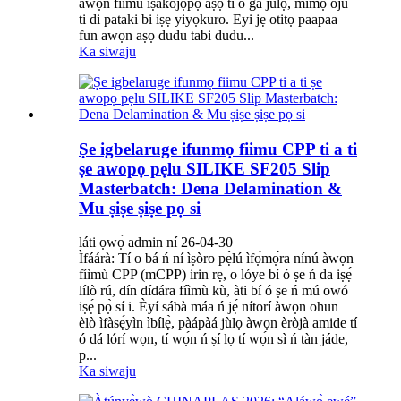
awọn fiimu iṣakojọpọ aṣọ ti o ga julọ, mimọ oju
ti di pataki bi iṣẹ yiyọkuro. Eyi jẹ otitọ paapaa
fun awọn aṣọ dudu tabi dudu...
Ka siwaju
Ṣe igbelaruge ifunmọ fiimu CPP ti a ti
ṣe awopọ pẹlu SILIKE SF205 Slip
Masterbatch: Dena Delamination &
Mu ṣiṣe ṣiṣe pọ si
láti ọwọ́ admin ní 26-04-30
Ìfáárà: Tí o bá ń ní ìṣòro pẹ̀lú ìfọ́mọ́ra nínú àwọn
fíìmù CPP (mCPP) irin rẹ, o lóye bí ó ṣe ń da iṣẹ́
lílò rú, dín dídára fíìmù kù, àti bí ó ṣe ń mú owó
iṣẹ́ pọ̀ sí i. Èyí sábà máa ń jẹ́ nítorí àwọn ohun
èlò ìfàsẹ́yìn ìbílẹ̀, pàápàá jùlọ àwọn èròjà amide tí
ó dá lórí wọn, tí wọ́n ń ṣí lọ tí wọ́n sì ń tàn jáde,
p...
Ka siwaju