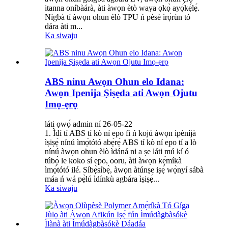
itanna oníbàárà, àti àwọn ètò waya ọkọ̀ ayọ́kẹ́lẹ́.
Nígbà tí àwọn ohun èlò TPU ń pèsè ìrọ̀rùn tó
dára àti m...
Ka siwaju
ABS ninu Awọn Ohun elo Idana:
Awọn Ipenija Ṣiṣẹda ati Awọn Ojutu
Imọ-ẹrọ
láti ọwọ́ admin ní 26-05-22
1. Ìdí tí ABS tí kò ní epo fi ń kojú àwọn ìpèníjà
ìṣiṣẹ́ nínú ìmọ́tótó abẹ́rẹ́ ABS tí kò ní epo tí a lò
nínú àwọn ohun èlò ìdáná ni a ṣe láti mú kí ó
túbọ̀ le koko sí epo, ooru, àti àwọn kẹ́míkà
ìmọ́tótó ilé. Síbẹ̀síbẹ̀, àwọn àtúnṣe iṣẹ́ wọ̀nyí sábà
máa ń wá pẹ̀lú ìdínkù agbára ìṣiṣẹ́...
Ka siwaju