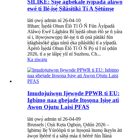
SILIKE: Ṣíṣe àgbékalẹ̀ ìyípadà aláwọ̀
ewé ti Ilé-iṣẹ́ Ṣílásítíkì Tí A Ṣètúnṣe
láti ọwọ́ admin ní 26-04-10
Ifihan: Ìṣẹ̀dá Ohun Èlò Tí Ó Ń Fún Àyípadà
Aláwọ̀ Ewé Lágbára Bí ìṣẹ̀dá ohun èlò ṣe ń yára
sí i, ìfọwọ́sowọ́pọ̀ ilé-iṣẹ́ ti di ọ̀nà pàtàkì fún
ìdàgbàsókè gíga nínú ẹ̀ka pílásítíkì tí a yípadà.
Àpérò Ìṣẹ̀dá Ohun Èlò Tí Ó Ń Pọ̀ sí I ní ọdún
2026, tí a ṣe láìpẹ́ yìí ní Suzhou, Ch...
Ka siwaju
Imudojuiwọn Ijẹwọde PPWR ti EU:
Igbimọ naa gbejade Itọsọna Iṣiṣẹ ati
Awọn Ojutu Laisi PFAS
láti ọwọ́ admin ní 26-04-09
Brussels | Oṣù Kẹta Ọgbọ̀n, Ọdún 2026 –
Igbimọ̀ Ilẹ̀ Yúróòpù ti ṣe ìtọ́sọ́nà ìtumọ̀ ìkẹyìn àti
àwọn ìbéèrè tí a sábà máa ń béèrè fún Ìlànà