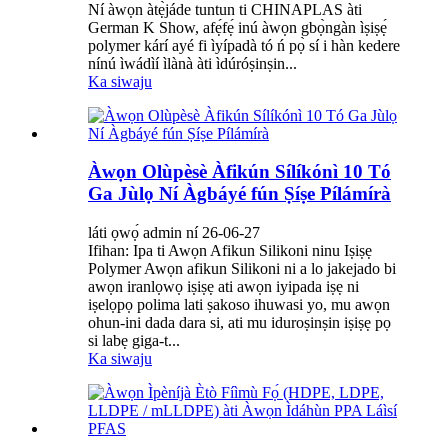
Ní àwọn àtẹ̀jáde tuntun ti CHINAPLAS àti
German K Show, afẹ́fẹ́ inú àwọn gbọ̀ngàn ìṣiṣẹ́
polymer kárí ayé fi ìyípadà tó ń pọ̀ sí i hàn kedere
nínú ìwádìí ìlànà àti ìdúróṣinṣin...
Ka siwaju
Àwọn Olùpèsè Àfikún Sílíkónì 10 Tó
Ga Jùlọ Ní Àgbáyé fún Ṣíṣe Pílámírà
láti ọwọ́ admin ní 26-06-27
Ifihan: Ipa ti Awọn Afikun Silikoni ninu Iṣiṣẹ
Polymer Awọn afikun Silikoni ni a lo jakejado bi
awọn iranlọwọ iṣiṣẹ ati awọn iyipada iṣẹ ni
iṣelọpọ polima lati ṣakoso ihuwasi yo, mu awọn
ohun-ini dada dara si, ati mu iduroṣinṣin iṣiṣẹ pọ
si labẹ giga-t...
Ka siwaju