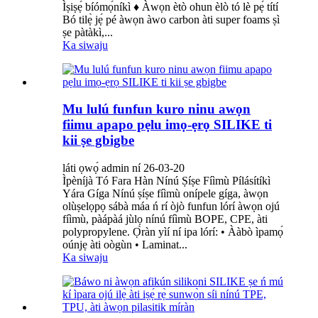
Ìṣiṣẹ́ bíómọ́níkì ♦ Àwọn ètò ohun èlò tó lè pẹ́ títí
Bó tilẹ̀ jẹ́ pé àwọn àwo carbon àti super foams ṣì
ṣe pàtàkì,...
Ka siwaju
Mu lulú funfun kuro ninu awọn
fiimu apapo pẹlu imọ-ẹrọ SILIKE ti
kii ṣe gbigbe
láti ọwọ́ admin ní 26-03-20
Ìpèníjà Tó Fara Hàn Nínú Ṣíṣe Fíìmù Pílásítíkì
Yára Gíga Nínú ṣíṣe fíìmù onípele gíga, àwọn
olùṣelọpọ sábà máa ń rí òjò funfun lórí àwọn ojú
fíìmù, pàápàá jùlọ nínú fíìmù BOPE, CPE, àti
polypropylene. Ọ̀ràn yìí ní ipa lórí: • Ààbò ìpamọ́
oúnjẹ àti oògùn • Laminat...
Ka siwaju