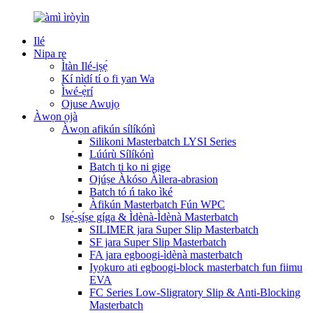
Ilé
Nipa re
Ìtàn Ilé-iṣẹ́
Kí nìdí tí o fi yan Wa
Ìwé-ẹ̀rí
Ojuse Awujọ
Àwọn ọjà
Àwọn afikún sílíkónì
Silikoni Masterbatch LYSI Series
Lúúrù Sílíkónì
Batch ti ko ni gige
Ojúṣe Àkóso Àìlera-abrasion
Batch tó ń tako ìké
Àfikún Masterbatch Fún WPC
Iṣẹ́-ṣíṣe gíga & Ìdènà-Ìdènà Masterbatch
SILIMER jara Super Slip Masterbatch
SF jara Super Slip Masterbatch
FA jara egboogi-ìdènà masterbatch
Iyọkuro ati egboogi-block masterbatch fun fiimu
EVA
FC Series Low-Sligratory Slip & Anti-Blocking
Masterbatch