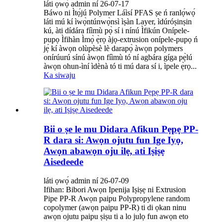
láti ọwọ́ admin ní 26-07-17
Báwo ni Ìtọ́jú Polymer Láìsí PFAS ṣe ń ranlọ́wọ́
láti mú kí ìwọ̀ntúnwọ̀nsì ìṣàn Layer, ìdúróṣinṣin
kú, àti dídára fíìmù pọ̀ sí i nínú Ìfikún Onípele-
pupọ Ìfihàn Ìmọ̀ ẹ̀rọ àjọ-extrusion onípele-pupọ ń
jẹ́ kí àwọn olùpèsè lè darapọ̀ àwọn polymers
onírúurú sínú àwọn fíìmù tó ní agbára gíga pẹ̀lú
àwọn ohun-ìní ìdènà tó ti mú dara sí i, ìpele ẹ̀rọ...
Ka siwaju
Bii o ṣe le mu Didara Afikun Pẹpẹ PP-
R dara si: Awọn ojutu fun Ige Iyọ,
Awọn abawọn oju ilẹ, ati Iṣiṣẹ
Aisedeede
láti ọwọ́ admin ní 26-07-09
Ifihan: Bibori Awọn Ipenija Iṣiṣẹ ni Extrusion
Pipe PP-R Awọn paipu Polypropylene random
copolymer (awọn paipu PP-R) ti di ọkan ninu
awọn ojutu paipu ṣiṣu ti a lo julọ fun awọn eto