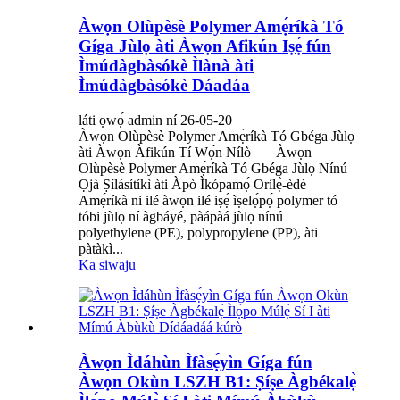
Àwọn Olùpèsè Polymer Amẹ́ríkà Tó
Gíga Jùlọ àti Àwọn Afikún Iṣẹ́ fún
Ìmúdàgbàsókè Ìlànà àti
Ìmúdàgbàsókè Dáadáa
láti ọwọ́ admin ní 26-05-20
Àwọn Olùpèsè Polymer Amẹ́ríkà Tó Gbéga Jùlọ
àti Àwọn Àfikún Tí Wọ́n Nílò —–Àwọn
Olùpèsè Polymer Amẹ́ríkà Tó Gbéga Jùlọ Nínú
Ọjà Ṣílásítíkì àti Àpò Ìkópamọ́ Orílẹ̀-èdè
Amẹ́ríkà ni ilé àwọn ilé iṣẹ́ ìṣelọ́pọ́ polymer tó
tóbi jùlọ ní àgbáyé, pàápàá jùlọ nínú
polyethylene (PE), polypropylene (PP), àti
pàtàkì...
Ka siwaju
Àwọn Ìdáhùn Ìfàsẹ́yìn Gíga fún
Àwọn Okùn LSZH B1: Ṣíṣe Àgbékalẹ̀