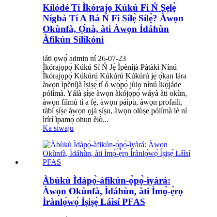
Kílódé Tí Ìkórajọ Kúkú Fi Ń Ṣẹlẹ̀
Nígbà Tí A Bá Ń Fi Sílẹ̀ Sílẹ̀? Àwọn
Okùnfà, Ọ̀nà, àti Àwọn Ìdáhùn
Àfikún Sílíkónì
láti ọwọ́ admin ní 26-07-23
Ìkórajọpọ̀ Kúkú Sí Ń Jẹ́ Ìpèníjà Pàtàkì Nínú
Ìkórajọpọ̀ Kúkúrú Kúkúrú Kúkúrú jẹ́ ọ̀kan lára ​​
àwọn ìpèníjà ìṣiṣẹ́ tí ó wọ́pọ̀ jùlọ nínú ìkọ́jáde
pólímà. Yálà ṣíṣe àwọn àkójọpọ̀ wáyà àti okùn,
àwọn fíìmù tí a fẹ́, àwọn páìpù, àwọn profaili,
tàbí ṣíṣe àwọn ọjà ṣíṣu, àwọn olùṣe pólímà lè ní
ìrírí ìpamọ́ ohun èlò...
Ka siwaju
Àbùkù Ìdàpọ̀-àfikún-ọ̀pọ̀-ìyàrá:
Àwọn Okùnfà, Ìdáhùn, àti Ìmọ̀-ẹ̀rọ
Ìrànlọ́wọ́ Ìṣiṣẹ́ Láìsí PFAS