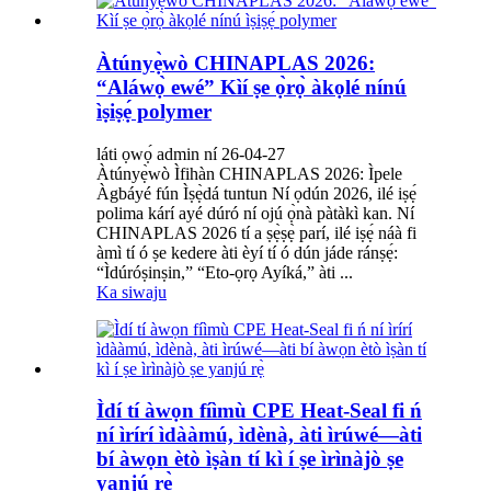
Àtúnyẹ̀wò CHINAPLAS 2026:
“Aláwọ̀ ewé” Kìí ṣe ọ̀rọ̀ àkọlé nínú
ìṣiṣẹ́ polymer
láti ọwọ́ admin ní 26-04-27
Àtúnyẹ̀wò Ìfihàn CHINAPLAS 2026: Ìpele
Àgbáyé fún Ìṣẹ̀dá tuntun Ní ọdún 2026, ilé iṣẹ́
polima kárí ayé dúró ní ojú ọ̀nà pàtàkì kan. Ní
CHINAPLAS 2026 tí a ṣẹ̀ṣẹ̀ parí, ilé iṣẹ́ náà fi
àmì tí ó ṣe kedere àti èyí tí ó dún jáde ránṣẹ́:
“Ìdúróṣinṣin,” “Eto-ọrọ Ayíká,” àti ...
Ka siwaju
Ìdí tí àwọn fíìmù CPE Heat-Seal fi ń
ní ìrírí ìdààmú, ìdènà, àti ìrúwé—àti
bí àwọn ètò ìṣàn tí kì í ṣe ìrìnàjò ṣe
yanjú rẹ̀