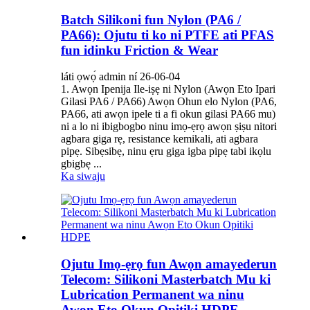
Batch Silikoni fun Nylon (PA6 /
PA66): Ojutu ti ko ni PTFE ati PFAS
fun idinku Friction & Wear
láti ọwọ́ admin ní 26-06-04
1. Awọn Ipenija Ile-iṣẹ ni Nylon (Awọn Eto Ipari
Gilasi PA6 / PA66) Awọn Ohun elo Nylon (PA6,
PA66, ati awọn ipele ti a fi okun gilasi PA66 mu)
ni a lo ni ibigbogbo ninu imọ-ẹrọ awọn ṣiṣu nitori
agbara giga rẹ, resistance kemikali, ati agbara
pipẹ. Sibẹsibẹ, ninu ẹru giga igba pipẹ tabi ikọlu
gbigbẹ ...
Ka siwaju
Ojutu Imọ-ẹrọ fun Awọn amayederun
Telecom: Silikoni Masterbatch Mu ki
Lubrication Permanent wa ninu
Awọn Eto Okun Opitiki HDPE