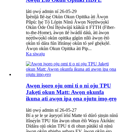
láti ọwọ́ admin ní 26-05-29
Ìpèníjà Ilé-iṣẹ́ Okùn Okun Opitika àti Àwọn
Píìpù: Iṣẹ́ Tó Lópin Nínú Àwọn Nẹ́ẹ̀tìwọ́ọ̀kì
Okùn Òde Òní Ìfẹ̀síwájú kíákíá ti FTTH (Fiber-
to-the-Home), àwọn ilé ìwádìí dátà, àti àwọn
nẹ́ẹ̀tìwọ́ọ̀kì okùn opitika gígùn nílò àwọn ètò
okùn tó dára fún ìfiránṣẹ́ okùn tó ṣeé gbẹ́kẹ̀lé.
Àwọn okùn Okun Opitika àti Pip...
Ka siwaju
Awọn iṣoro oju omi ti o ni oju TPU
Jakẹti okun Matt: Awọn okunfa
ikuna ati awọn ipa ọna ojutu imọ-ẹrọ
láti ọwọ́ admin ní 26-05-27
Bí a ṣe le ṣe àṣeyọrí ìrísí Matte tó dúró ṣinṣin nínú
ìfàsẹ́yìn TPU fún àwọn ohun èlò Waya Àkótán:
Dídára ojú okùn TPU ti di ohun pàtàkì síi nínú
àwọn okùn gbigba agbara EV, àwọn okùn ẹ̀rọ