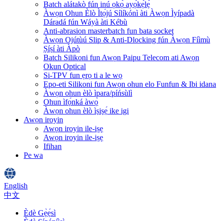
Batch alátakò fún inú ọkọ̀ ayọ́kẹ́lẹ́
Àwọn Ohun Èlò Ìtọ́jú Sílíkónì àti Àwọn Ìyípadà
Dáradá fún Wáyà àti Kébù
Anti-abrasion masterbatch fun bata socket
Àwọn Ojútùú Slip & Anti-Dlocking fún Àwọn Fíìmù
Ṣíṣí àti Àpò
Batch Silikoni fun Awọn Paipu Telecom ati Awọn
Okun Optical
Si-TPV fun ẹrọ ti a le wọ
Epo-eti Silikoni fun Awọn ohun elo Funfun & Ibi idana
Àwọn ohun èlò ìpara/píńsùlì
Ohun ìfọ́nká àwọ̀
Àwọn ohun èlò ìṣiṣẹ́ ike igi
Awọn iroyin
Awọn iroyin ile-iṣẹ
Awọn iroyin ile-iṣẹ
Ifihan
Pe wa
English
中文
Èdè Gẹ̀ẹ́sì