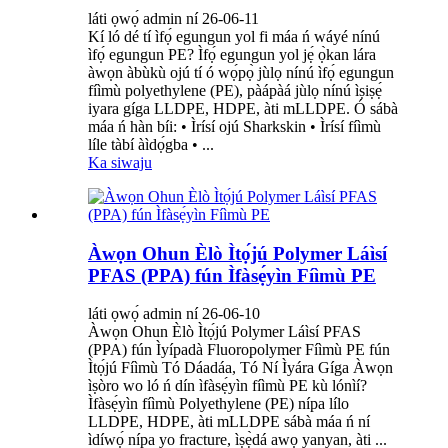
láti ọwọ́ admin ní 26-06-11
Kí ló dé tí ìfọ́ egungun yol fi máa ń wáyé nínú
ìfọ́ egungun PE? Ìfọ́ egungun yol jẹ́ ọ̀kan lára ​​
àwọn àbùkù ojú tí ó wọ́pọ̀ jùlọ nínú ìfọ́ egungun
fíìmù polyethylene (PE), pàápàá jùlọ nínú ìṣiṣẹ́
iyara gíga LLDPE, HDPE, àti mLLDPE. Ó sábà
máa ń hàn bíi: • Ìrísí ojú Sharkskin • Ìrísí fíìmù
líle tàbí àìdọ́gba • ...
Ka siwaju
Àwọn Ohun Èlò Ìtọ́jú Polymer Láìsí
PFAS (PPA) fún Ìfàsẹ́yìn Fíìmù PE
láti ọwọ́ admin ní 26-06-10
Àwọn Ohun Èlò Ìtọ́jú Polymer Láìsí PFAS
(PPA) fún Ìyípadà Fluoropolymer Fíìmù PE fún
Ìtọ́jú Fíìmù Tó Dáadáa, Tó Ní Ìyára Gíga Àwọn
ìṣòro wo ló ń dín ìfàsẹ́yìn fíìmù PE kù lónìí?
Ìfàsẹ́yìn fíìmù Polyethylene (PE) nípa lílo
LLDPE, HDPE, àti mLLDPE sábà máa ń ní
ìdíwọ́ nípa yo fracture, ìṣẹ̀dá awọ yanyan, àti ...