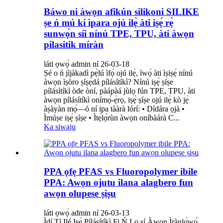
Báwo ni àwọn afikún silikoni SILIKE
ṣe ń mú kí ìpara ojú ilẹ̀ àti iṣẹ́ rẹ̀
sunwọ̀n síi nínú TPE, TPU, àti àwọn
pilasitik míràn
láti ọwọ́ admin ní 26-03-18
Ṣé o ń jìjàkadì pẹ̀lú ìfọ́ ojú ilẹ̀, ìwọ̀ àti ìṣiṣẹ́ nínú
àwọn ìṣòro ṣíṣẹ̀dá pílásítíkì? Nínú iṣẹ́ ṣíṣe
pílásítíkì òde òní, pàápàá jùlọ fún TPE, TPU, àti
àwọn pílásítíkì onímọ̀-ẹ̀rọ, iṣẹ́ ṣíṣe ojú ilẹ̀ kò jẹ́
àṣàyàn mọ́—ó ní ipa tààrà lórí: • Dídára ọjà •
Ìmúṣe iṣẹ́ ṣíṣe • Ìtẹ́lọ́rùn àwọn oníbàárà C...
Ka siwaju
PPA ọfẹ PFAS vs Fluoropolymer ibile
PPA: Awọn ojutu ilana alagbero fun
awọn olupese ṣiṣu
láti ọwọ́ admin ní 26-03-13
Ìdí Tí Ilé Iṣẹ́ Pílásítíkì Fi Ń Lọ sí Àwọn Ìrànlọ́wọ́