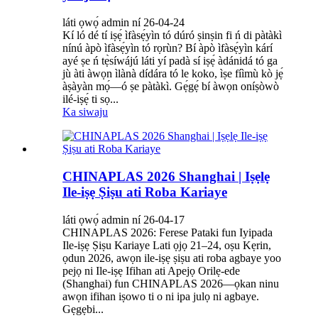
láti ọwọ́ admin ní 26-04-24
Kí ló dé tí iṣẹ́ ìfàsẹ́yìn tó dúró ṣinṣin fi ń di pàtàkì
nínú àpò ìfàsẹ́yìn tó rọrùn? Bí àpò ìfàsẹ́yìn kárí
ayé ṣe ń tẹ̀síwájú láti yí padà sí iṣẹ́ àdánidá tó ga
jù àti àwọn ìlànà dídára tó le koko, ìṣe fíìmù kò jẹ́
àṣàyàn mọ́—ó ṣe pàtàkì. Gẹ́gẹ́ bí àwọn oníṣòwò
ilé-iṣẹ́ ti sọ...
Ka siwaju
CHINAPLAS 2026 Shanghai | Iṣẹlẹ
Ile-iṣẹ Ṣiṣu ati Roba Kariaye
láti ọwọ́ admin ní 26-04-17
CHINAPLAS 2026: Ferese Pataki fun Iyipada
Ile-iṣẹ Ṣiṣu Kariaye Lati ọjọ 21–24, oṣu Kẹrin,
ọdun 2026, awọn ile-iṣẹ ṣiṣu ati roba agbaye yoo
pejọ ni Ile-iṣẹ Ifihan ati Apejọ Orilẹ-ede
(Shanghai) fun CHINAPLAS 2026—ọkan ninu
awọn ifihan iṣowo ti o ni ipa julọ ni agbaye.
Gẹgẹbi...