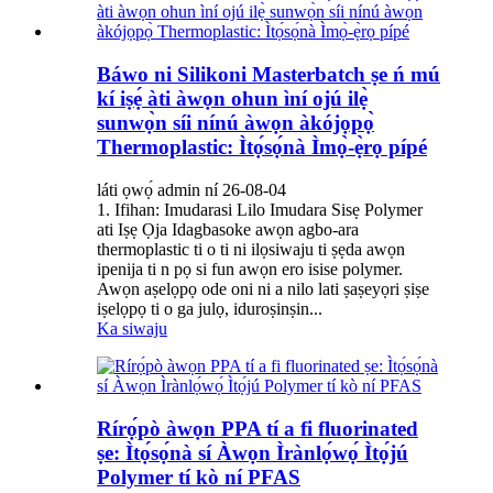
Báwo ni Silikoni Masterbatch ṣe ń mú
kí iṣẹ́ àti àwọn ohun ìní ojú ilẹ̀
sunwọ̀n síi nínú àwọn àkójọpọ̀
Thermoplastic: Ìtọ́sọ́nà Ìmọ̀-ẹ̀rọ pípé
láti ọwọ́ admin ní 26-08-04
1. Ifihan: Imudarasi Lilo Imudara Sisẹ Polymer
ati Iṣẹ Ọja Idagbasoke awọn agbo-ara
thermoplastic ti o ti ni ilọsiwaju ti ṣẹda awọn
ipenija ti n pọ si fun awọn ero isise polymer.
Awọn aṣelọpọ ode oni ni a nilo lati ṣaṣeyọri ṣiṣe
iṣelọpọ ti o ga julọ, iduroṣinṣin...
Ka siwaju
Rírọ́pò àwọn PPA tí a fi fluorinated
ṣe: Ìtọ́sọ́nà sí Àwọn Ìrànlọ́wọ́ Ìtọ́jú
Polymer tí kò ní PFAS