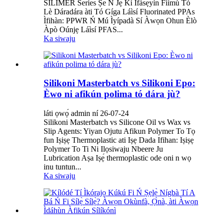
SILIMER Series Ṣe Ń Jẹ́ Kí Ìfàsẹ́yìn Fíìmù Tó
Lè Dáradára àti Tó Gíga Láìsí Fluorinated PPAs
Ìfihàn: PPWR Ń Mú Ìyípadà Sí Àwọn Ohun Èlò
Àpò Oúnjẹ Láìsí PFAS...
Ka siwaju
Silikoni Masterbatch vs Silikoni Epo:
Èwo ni afikún polima tó dára jù?
láti ọwọ́ admin ní 26-07-24
Silikoni Masterbatch vs Silicone Oil vs Wax vs
Slip Agents: Yiyan Ojutu Afikun Polymer To Tọ
fun Iṣiṣẹ Thermoplastic ati Iṣẹ Dada Ifihan: Iṣiṣẹ
Polymer To Ti Ni Ilọsiwaju Nbeere Ju
Lubrication Aṣa Iṣẹ́ thermoplastic ode oni n wọ
inu tuntun...
Ka siwaju