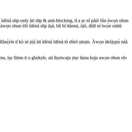
ìdènà slip-only àti slip & anti-blocking, tí a ṣe ní pàtó fún àwọn ohun
 àwọn ohun èlò ìdènà slip àṣà, bíi bí ìtànná, òjò, dídì ní iwọ̀n otútù
àsẹ́yìn tí kò ní ṣíṣí àti ìdènà ìdènà tó dúró ṣinṣin. Àwọn àkójọpọ̀ náà
mu, iṣẹ fiimu ti o gbẹkẹle, ati ilọsiwaju ṣiṣe ilana kọja awọn ohun elo