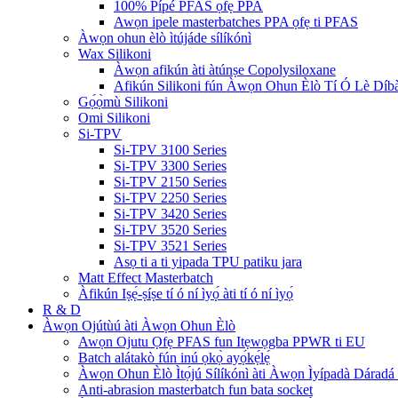
100% Pípé PFAS ọfẹ PPA
Awọn ipele masterbatches PPA ọfẹ ti PFAS
Àwọn ohun èlò ìtújáde sílíkónì
Wax Silikoni
Àwọn afikún àti àtúnṣe Copolysiloxane
Afikún Silikoni fún Àwọn Ohun Èlò Tí Ó Lè Díbà
Gọ́ọ̀mù Silikoni
Omi Silikoni
Si-TPV
Si-TPV 3100 Series
Si-TPV 3300 Series
Si-TPV 2150 Series
Si-TPV 2250 Series
Si-TPV 3420 Series
Si-TPV 3520 Series
Si-TPV 3521 Series
Asọ ti a ti yipada TPU patiku jara
Matt Effect Masterbatch
Àfikún Iṣẹ́-ṣíṣe tí ó ní ìyọ́ àti tí ó ní ìyọ́
R & D
Àwọn Ojútùú àti Àwọn Ohun Èlò
Awọn Ojutu Ọfẹ PFAS fun Itẹwọgba PPWR ti EU
Batch alátakò fún inú ọkọ̀ ayọ́kẹ́lẹ́
Àwọn Ohun Èlò Ìtọ́jú Sílíkónì àti Àwọn Ìyípadà Dáradá
Anti-abrasion masterbatch fun bata socket