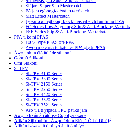
SILIMER jara Super Slip Masterbatch
SF jara Super Slip Masterbatch
FA jara egboogi-ìdènà masterbatch
Matt Effect Masterbatch
Iyọkuro ati egboogi-block masterbatch fun fiimu EVA
FC Series Low-Sligratory Slip & Anti-Blocking Masterb
FSE Series Slip & Anti-Blocking Masterbatch
PPA ti ko ni PFAS
100% Pípé PFAS ọfẹ PPA
Awọn ipele masterbatches PPA ọfẹ ti PFAS
Àwọn ohun èlò ìtújáde sílíkónì
Gọ́ọ̀mù Silikoni
Omi Silikoni
Si-TPV
Si-TPV 3100 Series
Si-TPV 3300 Series
Si-TPV 2150 Series
Si-TPV 2250 Series
Si-TPV 3420 Series
Si-TPV 3520 Series
Si-TPV 3521 Series
Asọ ti a ti yipada TPU patiku jara
Àwọn afikún àti àtúnṣe Copolysiloxane
Afikún Silikoni fún Àwọn Ohun Èlò Tí Ó Lè Díbàjẹ́
Àfikún Iṣẹ́-ṣíṣe tí ó ní ìyọ́ àti tí ó ní ìyọ́