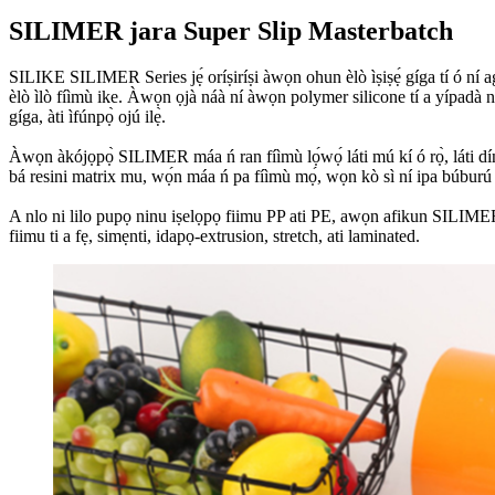
SILIMER jara Super Slip Masterbatch
SILIKE SILIMER Series jẹ́ oríṣiríṣi àwọn ohun èlò ìṣiṣẹ́ gíga tí ó ní a
èlò ìlò fíìmù ike. Àwọn ọjà náà ní àwọn polymer silicone tí a yípadà ní pà
gíga, àti ìfúnpọ̀ ojú ilẹ̀.
Àwọn àkójọpọ̀ SILIMER máa ń ran fíìmù lọ́wọ́ láti mú kí ó rọ̀, láti dín
bá resini matrix mu, wọ́n máa ń pa fíìmù mọ́, wọn kò sì ní ipa búburú lórí
A nlo ni lilo pupọ ninu iṣelọpọ fiimu PP ati PE, awọn afikun SILIMER Se
fiimu ti a fẹ, simẹnti, idapọ-extrusion, stretch, ati laminated.