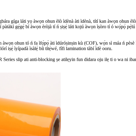
gbára gíga láti yọ àwọn ohun èlò ìdènà àti ìdènà, títí kan àwọn ohun èlò 
tàkì gẹ́gẹ́ bí àwọn èròjà tí ń ṣiṣẹ́ láti kojú àwọn ìṣòro tí ó wọ́pọ̀ pẹ̀lú
 àwọn ohun tó ń fa ìfọ́pọ̀ àti ìdúróṣinṣin kù (COF), wọ́n sì máa ń pèsè ìf
 iṣẹ́ ìyípadà ìsàlẹ̀ bíi títẹ̀wé, fífi lamination tàbí ìdè ooru.
ries slip ati anti-blocking ṣe atilẹyin fun didara oju ilẹ ti o wa ni iba