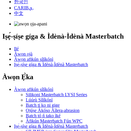
한국인
CARIBي,
中文
Iṣẹ́-ṣíṣe gíga & Ìdènà-Ìdènà Masterbatch
Ilé
Àwọn ọjà
Àwọn afikún sílíkónì
Iṣẹ́-ṣíṣe gíga & Ìdènà-Ìdènà Masterbatch
Àwọn Ẹ̀ka
Àwọn afikún sílíkónì
Silikoni Masterbatch LYSI Series
Lúúrù Sílíkónì
Batch ti ko ni gige
Ojúṣe Àkóso Àìlera-abrasion
Batch tó ń tako ìké
Àfikún Masterbatch Fún WPC
Iṣẹ́-ṣíṣe gíga & Ìdènà-Ìdènà Masterbatch