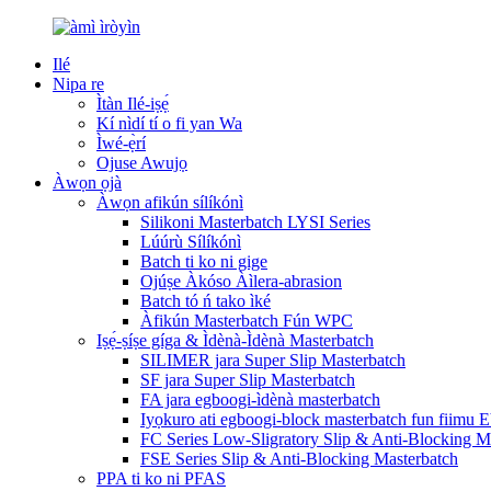
Ilé
Nipa re
Ìtàn Ilé-iṣẹ́
Kí nìdí tí o fi yan Wa
Ìwé-ẹ̀rí
Ojuse Awujọ
Àwọn ọjà
Àwọn afikún sílíkónì
Silikoni Masterbatch LYSI Series
Lúúrù Sílíkónì
Batch ti ko ni gige
Ojúṣe Àkóso Àìlera-abrasion
Batch tó ń tako ìké
Àfikún Masterbatch Fún WPC
Iṣẹ́-ṣíṣe gíga & Ìdènà-Ìdènà Masterbatch
SILIMER jara Super Slip Masterbatch
SF jara Super Slip Masterbatch
FA jara egboogi-ìdènà masterbatch
Iyọkuro ati egboogi-block masterbatch fun fiimu
FC Series Low-Sligratory Slip & Anti-Blocking M
FSE Series Slip & Anti-Blocking Masterbatch
PPA ti ko ni PFAS