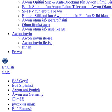
Àwọn Ojútùú Slip & Anti-Dlocking fún Àwọn Fíìmù Ṣíṣ
Batch Silikoni fun Awọn Paipu Telecom ati Awọn Okun 
Si-TPV fun ẹrọ ti a le wọ
Epo-eti Silikoni fun Awọn ohun elo Funfun & Ibi idana
Àwọn ohun èlò ìpara/píńsùlì
Ohun ìfọ́nká àwọ̀
Àwọn ohun èlò ìṣiṣẹ́ ike igi
Awọn iroyin
Awọn iroyin ile-iṣẹ
Awọn iroyin ile-iṣẹ
Ifihan
Pe wa
English
中文
Èdè Gẹ̀ẹ́sì
Èdè Sípáníìṣì
Àwọn ará Pọ́túgà
Àwọn ará Germany
日本語
русский язык
Èdè Faransé