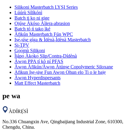
Silikoni Masterbatch LYSI Series
Lúúrù Sílíkónì
Batch ti ko ni gige
Ojúṣe Àkóso Àìlera-abrasion
Batch tó ń tako ìké
Àfikún Masterbatch Fún WPC
Iṣẹ́-ṣíṣe gíga & Ìdènà-Ìdènà Masterbatch
Si-TPV
Gọ́ọ̀mù Silikoni
Ìjápọ̀ Àkọ́kọ́ Slip/Contra-Dídènà
Àwọn PPA tí kò ní PFAS
Àwọn Àfikún/Àwọn Àtúnṣe Copolymeric Siloxane
Afikun Iṣẹ-ṣiṣe Fun Awọn Ohun elo Ti o le bajẹ
Àwọn Hyperdispersants
Matt Effect Masterbatch
pe wa
ÀDÍRẸ́SÌ
No.336 Chuangxin Ave, Qingbaijiang Industrial Zone, 610300,
Chengdu, China.