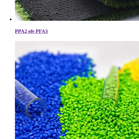
PPA2 ọfẹ PFAS