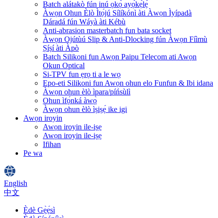
Batch alátakò fún inú ọkọ̀ ayọ́kẹ́lẹ́
Àwọn Ohun Èlò Ìtọ́jú Sílíkónì àti Àwọn Ìyípadà
Dáradá fún Wáyà àti Kébù
Anti-abrasion masterbatch fun bata socket
Àwọn Ojútùú Slip & Anti-Dlocking fún Àwọn Fíìmù
Ṣíṣí àti Àpò
Batch Silikoni fun Awọn Paipu Telecom ati Awọn
Okun Optical
Si-TPV fun ẹrọ ti a le wọ
Epo-eti Silikoni fun Awọn ohun elo Funfun & Ibi idana
Àwọn ohun èlò ìpara/píńsùlì
Ohun ìfọ́nká àwọ̀
Àwọn ohun èlò ìṣiṣẹ́ ike igi
Awọn iroyin
Awọn iroyin ile-iṣẹ
Awọn iroyin ile-iṣẹ
Ifihan
Pe wa
English
中文
Èdè Gẹ̀ẹ́sì