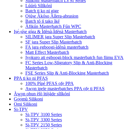
Silikoni Masterbatch LYSI Series
Lúúrù Sílíkónì
Batch ti ko ni gige
Ojúṣe Àkóso Àìlera-abrasion
Batch tó ń tako ìké
Àfikún Masterbatch Fún WPC
Iṣẹ́-ṣíṣe gíga & Ìdènà-Ìdènà Masterbatch
SILIMER jara Super Slip Masterbatch
SF jara Super Slip Masterbatch
FA jara egboogi-ìdènà masterbatch
Matt Effect Masterbatch
Iyọkuro ati egboogi-block masterbatch fun fiimu EVA
FC Series Low-Sligratory Slip & Anti-Blocking
Masterbatch
FSE Series Slip & Anti-Blocking Masterbatch
PPA ti ko ni PFAS
100% Pípé PFAS ọfẹ PPA
Awọn ipele masterbatches PPA ọfẹ ti PFAS
Àwọn ohun èlò ìtújáde sílíkónì
Gọ́ọ̀mù Silikoni
Omi Silikoni
Si-TPV
Si-TPV 3100 Series
Si-TPV 3300 Series
Si-TPV 2150 Series