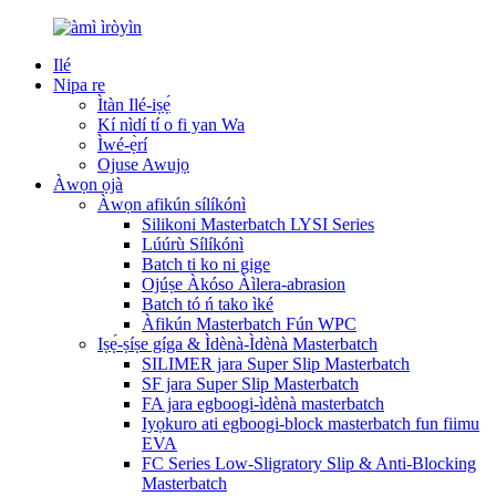
Ilé
Nipa re
Ìtàn Ilé-iṣẹ́
Kí nìdí tí o fi yan Wa
Ìwé-ẹ̀rí
Ojuse Awujọ
Àwọn ọjà
Àwọn afikún sílíkónì
Silikoni Masterbatch LYSI Series
Lúúrù Sílíkónì
Batch ti ko ni gige
Ojúṣe Àkóso Àìlera-abrasion
Batch tó ń tako ìké
Àfikún Masterbatch Fún WPC
Iṣẹ́-ṣíṣe gíga & Ìdènà-Ìdènà Masterbatch
SILIMER jara Super Slip Masterbatch
SF jara Super Slip Masterbatch
FA jara egboogi-ìdènà masterbatch
Iyọkuro ati egboogi-block masterbatch fun fiimu
EVA
FC Series Low-Sligratory Slip & Anti-Blocking
Masterbatch