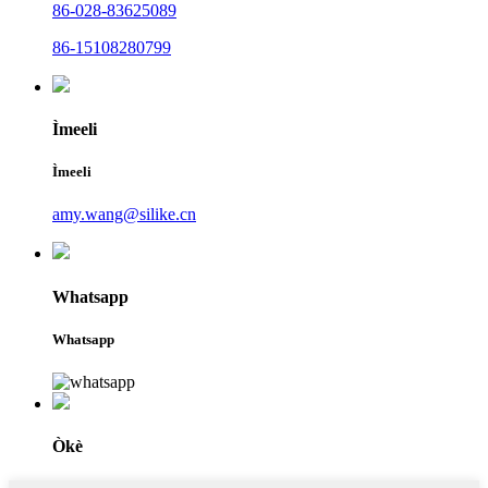
86-028-83625089
86-15108280799
Ìmeeli
Ìmeeli
amy.wang@silike.cn
Whatsapp
Whatsapp
Òkè