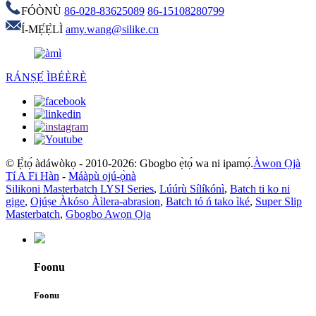
FÓÒNÙ
86-028-83625089
86-15108280799
Í-MẸ́Ẹ̀LÌ
amy.wang@silike.cn
RÁNṢẸ́ ÌBÉÈRÈ
© Ẹ̀tọ́ àdáwòkọ - 2010-2026: Gbogbo ẹ̀tọ́ wa ni ipamọ́.
Àwọn Ọjà
Tí A Fi Hàn
-
Máàpù ojú-ọ̀nà
Silikoni Masterbatch LYSI Series
,
Lúúrù Sílíkónì
,
Batch ti ko ni
gige
,
Ojúṣe Àkóso Àìlera-abrasion
,
Batch tó ń tako ìké
,
Super Slip
Masterbatch
,
Gbogbo Awọn Ọja
Foonu
Foonu