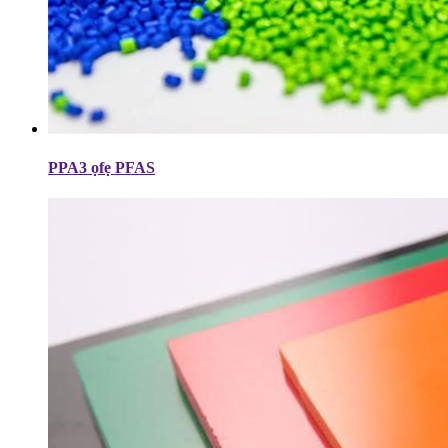
PPA3 ọfẹ PFAS