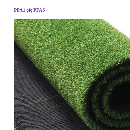
PPA1 ọfẹ PFAS