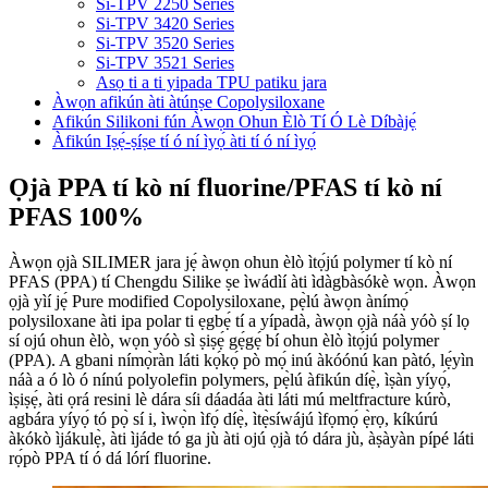
Si-TPV 2250 Series
Si-TPV 3420 Series
Si-TPV 3520 Series
Si-TPV 3521 Series
Asọ ti a ti yipada TPU patiku jara
Àwọn afikún àti àtúnṣe Copolysiloxane
Afikún Silikoni fún Àwọn Ohun Èlò Tí Ó Lè Díbàjẹ́
Àfikún Iṣẹ́-ṣíṣe tí ó ní ìyọ́ àti tí ó ní ìyọ́
Ọjà PPA tí kò ní fluorine/PFAS tí kò ní
PFAS 100%
Àwọn ọjà SILIMER jara jẹ́ àwọn ohun èlò ìtọ́jú polymer tí kò ní
PFAS (PPA) tí Chengdu Silike ṣe ìwádìí àti ìdàgbàsókè wọn. Àwọn
ọjà yìí jẹ́ Pure modified Copolysiloxane, pẹ̀lú àwọn ànímọ́
polysiloxane àti ipa polar ti ẹgbẹ́ tí a yípadà, àwọn ọjà náà yóò ṣí lọ
sí ojú ohun èlò, wọn yóò sì ṣiṣẹ́ gẹ́gẹ́ bí ohun èlò ìtọ́jú polymer
(PPA). A gbani nímọ̀ràn láti kọ́kọ́ pò mọ́ inú àkóónú kan pàtó, lẹ́yìn
náà a ó lò ó nínú polyolefin polymers, pẹ̀lú àfikún díẹ̀, ìṣàn yíyọ́,
ìṣiṣẹ́, àti ọrá resini lè dára síi dáadáa àti láti mú meltfracture kúrò,
agbára yíyọ́ tó pọ̀ sí i, ìwọ̀n ìfọ́ díẹ̀, ìtẹ̀síwájú ìfọmọ́ ẹ̀rọ, kíkúrú
àkókò ìjákulẹ̀, àti ìjáde tó ga jù àti ojú ọjà tó dára jù, àṣàyàn pípé láti
rọ́pò PPA tí ó dá lórí fluorine.