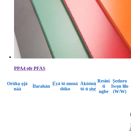
PPA4 ọfẹ PFAS
Resini
Ṣeduro
Orúkọ ọjà
Ẹ̀yà tó muná
Àkóónú
Ìfarahàn
ti
Iwọn lilo
náà
dóko
tó ń ṣiṣẹ́
ngbe
(W/W)