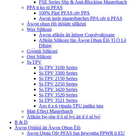
FSE Series Slip & Anti-Blocking Masterbatch
PPA ti ko ni PFAS
100% Pípé PFAS ọfẹ PPA
Awọn ipele masterbatches PPA ọfẹ ti PFAS
Àwọn ohun èlò ìtújáde sílíkónì
Wax Silikoni
Àwọn afikún àti àtúnṣe Copolysiloxane
Afikún Silikoni fún Àwọn Ohun Èlò Tí Ó Lè
Díbàjẹ́
Gọ́ọ̀mù Silikoni
Omi Silikoni
Si-TPV
Si-TPV 3100 Series
Si-TPV 3300 Series
Si-TPV 2150 Series
Si-TPV 2250 Series
Si-TPV 3420 Series
Si-TPV 3520 Series
Si-TPV 3521 Series
Asọ ti a ti yipada TPU patiku jara
Matt Effect Masterbatch
Àfikún Iṣẹ́-ṣíṣe tí ó ní ìyọ́ àti tí ó ní ìyọ́
R & D
Àwọn Ojútùú àti Àwọn Ohun Èlò
Awọn Ojutu Ọfẹ PFAS fun Itẹwọgba PPWR ti EU