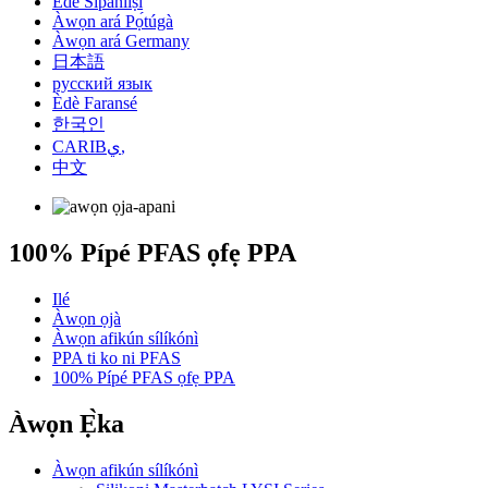
Èdè Sípáníìṣì
Àwọn ará Pọ́túgà
Àwọn ará Germany
日本語
русский язык
Èdè Faransé
한국인
CARIBي,
中文
100% Pípé PFAS ọfẹ PPA
Ilé
Àwọn ọjà
Àwọn afikún sílíkónì
PPA ti ko ni PFAS
100% Pípé PFAS ọfẹ PPA
Àwọn Ẹ̀ka
Àwọn afikún sílíkónì